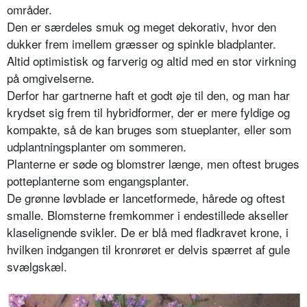
områder.
Den er særdeles smuk og meget dekorativ, hvor den
dukker frem imellem græsser og spinkle bladplanter.
Altid optimistisk og farverig og altid med en stor virkning
på omgivelserne.
Derfor har gartnerne haft et godt øje til den, og man har
krydset sig frem til hybridformer, der er mere fyldige og
kompakte, så de kan bruges som stueplanter, eller som
udplantningsplanter om sommeren.
Planterne er søde og blomstrer længe, men oftest bruges
potteplanterne som engangsplanter.
De grønne løvblade er lancetformede, hårede og oftest
smalle. Blomsterne fremkommer i endestillede akseller
klaselignende svikler. De er blå med fladkravet krone, i
hvilken indgangen til kronrøret er delvis spærret af gule
svælgskæl.