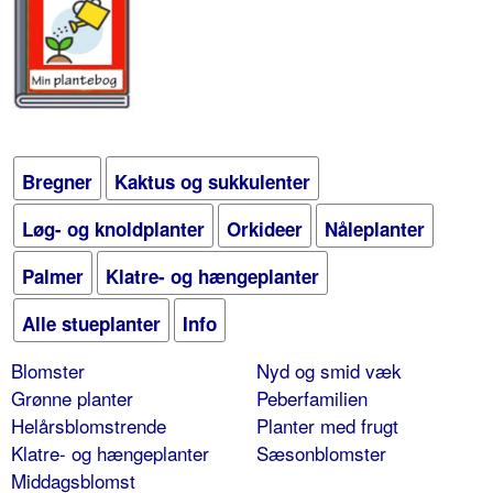
Bregner
Kaktus og sukkulenter
Løg- og knoldplanter
Orkideer
Nåleplanter
Palmer
Klatre- og hængeplanter
Alle stueplanter
Info
Blomster
Nyd og smid væk
Grønne planter
Peberfamilien
Helårsblomstrende
Planter med frugt
Klatre- og hængeplanter
Sæsonblomster
Middagsblomst