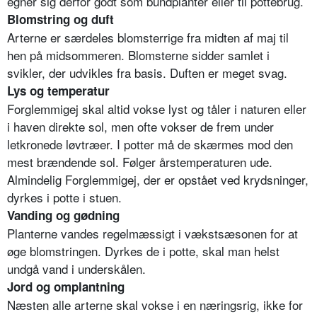
egner sig derfor godt som bundplanter eller til pottebrug.
Blomstring og duft
Arterne er særdeles blomsterrige fra midten af maj til
hen på midsommeren. Blomsterne sidder samlet i
svikler, der udvikles fra basis. Duften er meget svag.
Lys og temperatur
Forglemmigej skal altid vokse lyst og tåler i naturen eller
i haven direkte sol, men ofte vokser de frem under
letkronede løvtræer. I potter må de skærmes mod den
mest brændende sol. Følger årstemperaturen ude.
Almindelig Forglemmigej, der er opstået ved krydsninger,
dyrkes i potte i stuen.
Vanding og gødning
Planterne vandes regelmæssigt i vækstsæsonen for at
øge blomstringen. Dyrkes de i potte, skal man helst
undgå vand i underskålen.
Jord og omplantning
Næsten alle arterne skal vokse i en næringsrig, ikke for