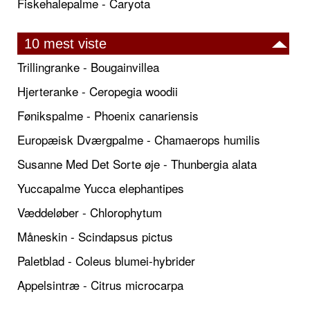
Fiskehalepalme - Caryota
10 mest viste
Trillingranke - Bougainvillea
Hjerteranke - Ceropegia woodii
Fønikspalme - Phoenix canariensis
Europæisk Dværgpalme - Chamaerops humilis
Susanne Med Det Sorte øje - Thunbergia alata
Yuccapalme Yucca elephantipes
Væddeløber - Chlorophytum
Måneskin - Scindapsus pictus
Paletblad - Coleus blumei-hybrider
Appelsintræ - Citrus microcarpa