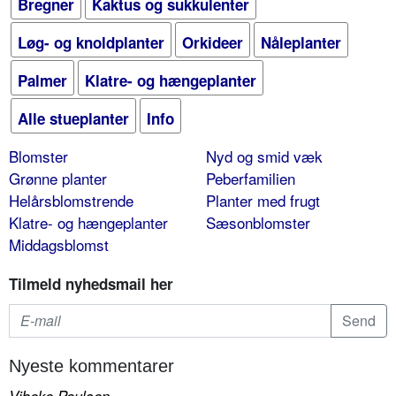
Bregner
Kaktus og sukkulenter
Løg- og knoldplanter
Orkideer
Nåleplanter
Palmer
Klatre- og hængeplanter
Alle stueplanter
Info
Blomster
Nyd og smid væk
Grønne planter
Peberfamilien
Helårsblomstrende
Planter med frugt
Klatre- og hængeplanter
Sæsonblomster
Middagsblomst
Tilmeld nyhedsmail her
Nyeste kommentarer
Vibeke Poulsen