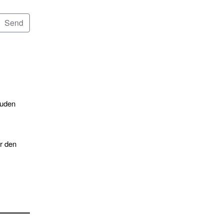
 uden
or den