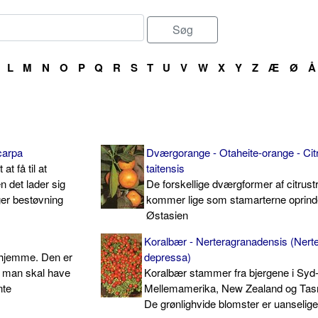
L
M
N
O
P
Q
R
S
T
U
V
W
X
Y
Z
Æ
Ø
Å
carpa
Dværgorange - Otaheite-orange - Cit
at få til at
taitensis
n det lader sig
De forskellige dværgformer af citrus
ger bestøvning
kommer lige som stamarterne oprinde
Østasien
Koralbær - Nerteragranadensis (Nert
erhjemme. Den er
depressa)
g man skal have
Koralbær stammer fra bjergene i Syd
nte
Mellemamerika, New Zealand og Tas
De grønlighvide blomster er uanselig