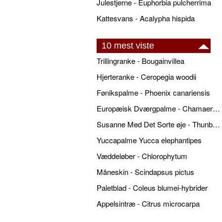
Julestjerne - Euphorbia pulcherrima
Kattesvans - Acalypha hispida
10 mest viste
Trillingranke - Bougainvillea
Hjerteranke - Ceropegia woodii
Fønikspalme - Phoenix canariensis
Europæisk Dværgpalme - Chamaerops humilis
Susanne Med Det Sorte øje - Thunbergia alata
Yuccapalme Yucca elephantipes
Væddeløber - Chlorophytum
Måneskin - Scindapsus pictus
Paletblad - Coleus blumei-hybrider
Appelsintræ - Citrus microcarpa