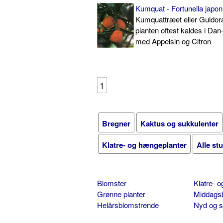
Kumquat - Fortunella japon
Kumquattræet eller Guldo
planten oftest kaldes i Dan
med Appelsin og Citron
1
Bregner
Kaktus og sukkulenter
Klatre- og hængeplanter
Alle st
Blomster
Klatre- 
Grønne planter
Middags
Helårsblomstrende
Nyd og 