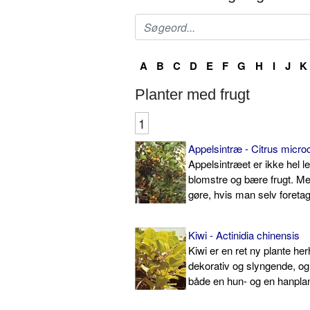
A
B
C
D
E
F
G
H
I
J
K
Planter med frugt
1
Appelsintræ - Citrus micro
Appelsintræet er ikke hel let 
blomstre og bære frugt. Me
gøre, hvis man selv foreta
Kiwi - Actinidia chinensis
Kiwi er en ret ny plante h
dekorativ og slyngende, o
både en hun- og en hanpla