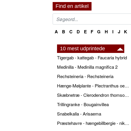
Find en artikel
A
B
C
D
E
F
G
H
I
J
K
10 mest udprintede
Tigergab - kattegab - Faucaria hybrid
Medinilla - Medinilla magnifica 2
Rechsteineria - Rechsteineria
Hænge-Mølplante - Plectranthus oertendahlii
Skæbnetræ - Clerodendron thomsonae
Trillingranke - Bougainvillea
Snabelkalla - Arisaema
Præstehavre - hængebillbergie - nikkende billbergie