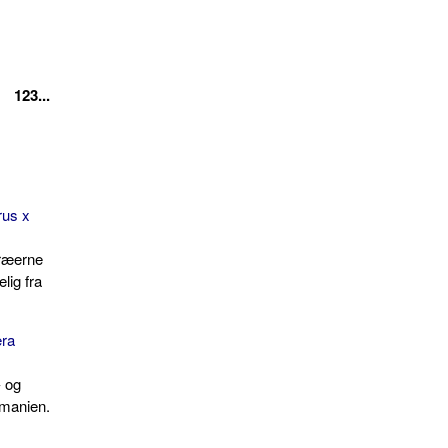
123...
rus x
træerne
lig fra
era
- og
manien.
e