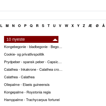
L
M
N
O
P
Q
R
S
T
U
V
W
X
Y
Z
Æ
Ø
Å
10 nyeste
Kongebegonie - bladbegonie - Begonia x rex
Cookie- og privatlivspolitik
Prydpeber - spansk peber - Capsicum annuum
Calathea - Inkakrone - Calathea crocata
Calathea - Calathea
Oliepalme - Elaeis guineensis
Kongepalme - Roystonia regia
Hamppalme - Trachycarpus fortunei