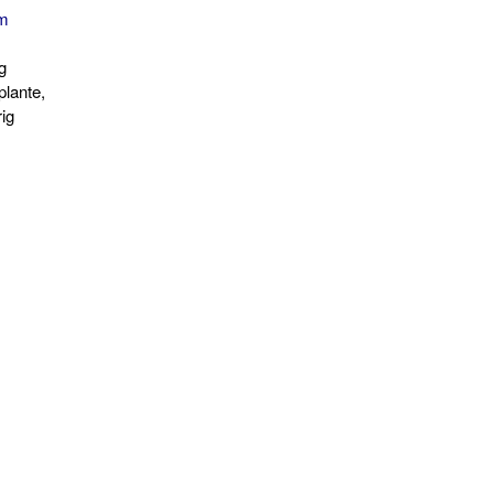
um
g
lante,
ig