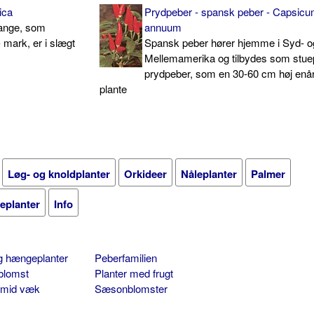
ica
Prydpeber - spansk peber - Capsic
range, som
annuum
- mark, er i slægt
Spansk peber hører hjemme i Syd- o
Mellemamerika og tilbydes som stuep
prydpeber, som en 30-60 cm høj enår
plante
Løg- og knoldplanter
Orkideer
Nåleplanter
Palmer
ueplanter
Info
og hængeplanter
Peberfamilien
blomst
Planter med frugt
smid væk
Sæsonblomster