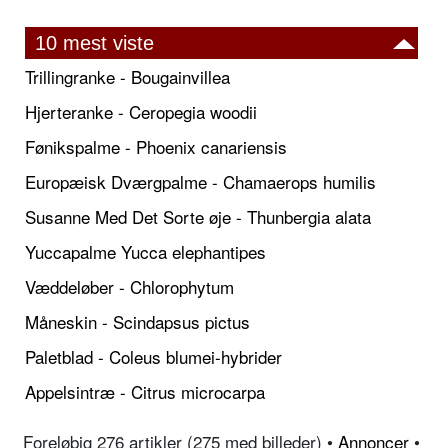
10 mest viste
Trillingranke - Bougainvillea
Hjerteranke - Ceropegia woodii
Fønikspalme - Phoenix canariensis
Europæisk Dværgpalme - Chamaerops humilis
Susanne Med Det Sorte øje - Thunbergia alata
Yuccapalme Yucca elephantipes
Væddeløber - Chlorophytum
Måneskin - Scindapsus pictus
Paletblad - Coleus blumei-hybrider
Appelsintræ - Citrus microcarpa
Foreløbig 276 artikler (275 med billeder) •
Annoncer
•