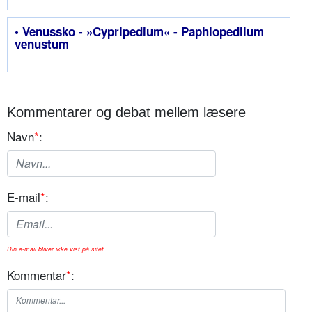
• Venussko - »Cypripedium« - Paphiopedilum
venustum
Kommentarer og debat mellem læsere
Navn
*
:
E-mail
*
:
Din e-mail bliver ikke vist på sitet.
Kommentar
*
: