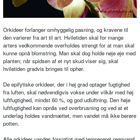
Orkideer forlanger omhyggelig pasning, og kravene til
den varierer fra art til art. Hviletiden skal for mange
arters vedkommende overholdes strengt for at man skal
kunne opnå blomstring. Man skal dog holde nøje øje med
planten; når spidsen af et nyt skud viser sig, skal
hviletiden gradvis bringes til ophør.
De epifytiske orkideer, der i høj grad optager fugtighed
fra luften, skal nødvendigvis vokse under vilkår med høj
luftfugtighed, mindst 60 %, og god udluftning. Den høje
luftfugtighed kan opnås ved overbrusning og ved at et
underlag holdes vandmættet, men vandet må ikke berøre
potten.
Alle orkideer vandes forsigtigt med tempereret regnvand.