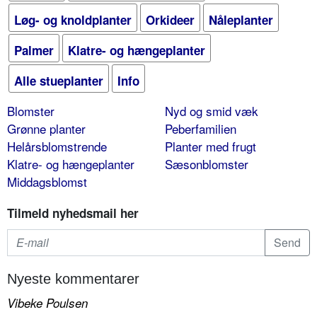
Løg- og knoldplanter
Orkideer
Nåleplanter
Palmer
Klatre- og hængeplanter
Alle stueplanter
Info
Blomster
Nyd og smid væk
Grønne planter
Peberfamilien
Helårsblomstrende
Planter med frugt
Klatre- og hængeplanter
Sæsonblomster
Middagsblomst
Tilmeld nyhedsmail her
Nyeste kommentarer
Vibeke Poulsen