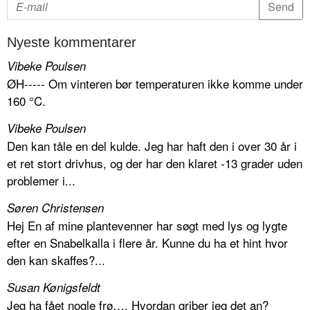
Nyeste kommentarer
Vibeke Poulsen
ØH----- Om vinteren bør temperaturen ikke komme under
160 °C.
Vibeke Poulsen
Den kan tåle en del kulde. Jeg har haft den i over 30 år i
et ret stort drivhus, og der har den klaret -13 grader uden
problemer i...
Søren Christensen
Hej En af mine plantevenner har søgt med lys og lygte
efter en Snabelkalla i flere år. Kunne du ha et hint hvor
den kan skaffes?...
Susan Kønigsfeldt
Jeg ha fået nogle frø…. Hvordan griber jeg det an?