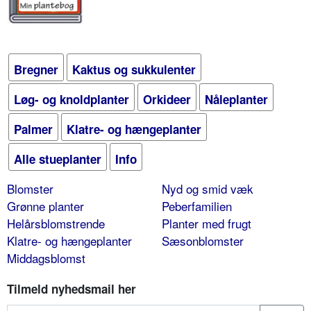
Bregner
Kaktus og sukkulenter
Løg- og knoldplanter
Orkideer
Nåleplanter
Palmer
Klatre- og hængeplanter
Alle stueplanter
Info
Blomster
Nyd og smid væk
Grønne planter
Peberfamilien
Helårsblomstrende
Planter med frugt
Klatre- og hængeplanter
Sæsonblomster
Middagsblomst
Tilmeld nyhedsmail her