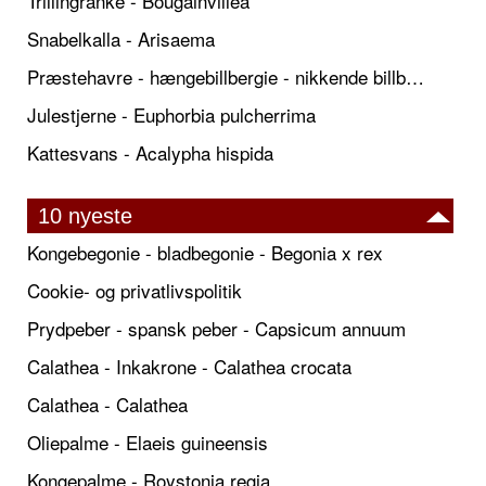
Trillingranke - Bougainvillea
Snabelkalla - Arisaema
Præstehavre - hængebillbergie - nikkende billbergie
Julestjerne - Euphorbia pulcherrima
Kattesvans - Acalypha hispida
10 nyeste
Kongebegonie - bladbegonie - Begonia x rex
Cookie- og privatlivspolitik
Prydpeber - spansk peber - Capsicum annuum
Calathea - Inkakrone - Calathea crocata
Calathea - Calathea
Oliepalme - Elaeis guineensis
Kongepalme - Roystonia regia