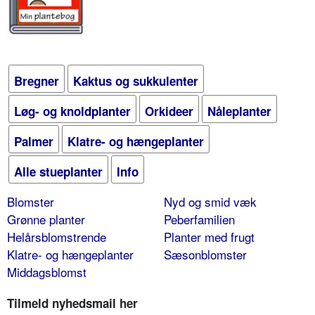
Bregner
Kaktus og sukkulenter
Løg- og knoldplanter
Orkideer
Nåleplanter
Palmer
Klatre- og hængeplanter
Alle stueplanter
Info
Blomster
Nyd og smid væk
Grønne planter
Peberfamilien
Helårsblomstrende
Planter med frugt
Klatre- og hængeplanter
Sæsonblomster
Middagsblomst
Tilmeld nyhedsmail her