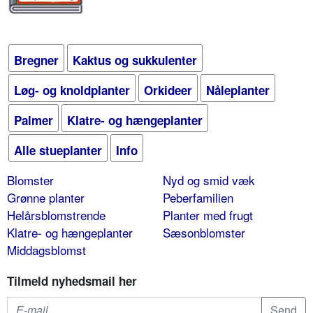
Bregner
Kaktus og sukkulenter
Løg- og knoldplanter
Orkideer
Nåleplanter
Palmer
Klatre- og hængeplanter
Alle stueplanter
Info
Blomster
Nyd og smid væk
Grønne planter
Peberfamilien
Helårsblomstrende
Planter med frugt
Klatre- og hængeplanter
Sæsonblomster
Middagsblomst
Tilmeld nyhedsmail her