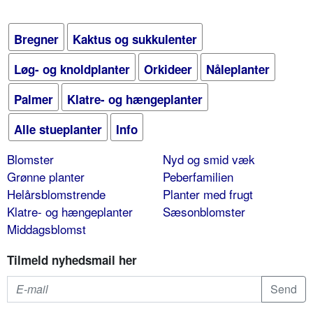
Bregner
Kaktus og sukkulenter
Løg- og knoldplanter
Orkideer
Nåleplanter
Palmer
Klatre- og hængeplanter
Alle stueplanter
Info
Blomster
Nyd og smid væk
Grønne planter
Peberfamilien
Helårsblomstrende
Planter med frugt
Klatre- og hængeplanter
Sæsonblomster
Middagsblomst
Tilmeld nyhedsmail her