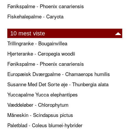
Fønikspalme - Phoenix canariensis
Fiskehalepalme - Caryota
10 mest viste
Trillingranke - Bougainvillea
Hjerteranke - Ceropegia woodii
Fønikspalme - Phoenix canariensis
Europæisk Dværgpalme - Chamaerops humilis
Susanne Med Det Sorte øje - Thunbergia alata
Yuccapalme Yucca elephantipes
Væddeløber - Chlorophytum
Måneskin - Scindapsus pictus
Paletblad - Coleus blumei-hybrider