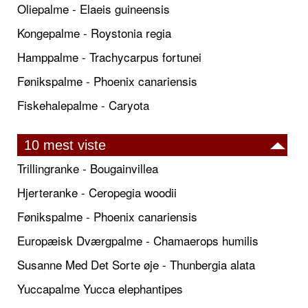
Oliepalme - Elaeis guineensis
Kongepalme - Roystonia regia
Hamppalme - Trachycarpus fortunei
Fønikspalme - Phoenix canariensis
Fiskehalepalme - Caryota
10 mest viste
Trillingranke - Bougainvillea
Hjerteranke - Ceropegia woodii
Fønikspalme - Phoenix canariensis
Europæisk Dværgpalme - Chamaerops humilis
Susanne Med Det Sorte øje - Thunbergia alata
Yuccapalme Yucca elephantipes