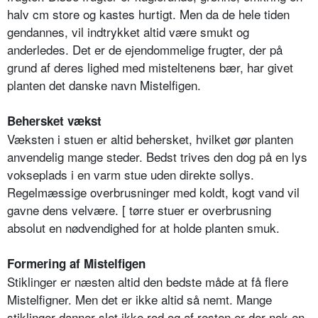
halv cm store og kastes hurtigt. Men da de hele tiden
gendannes, vil indtrykket altid være smukt og
anderledes. Det er de ejendommelige frugter, der på
grund af deres lighed med misteltenens bær, har givet
planten det danske navn Mistelfigen.
Behersket vækst
Væksten i stuen er altid behersket, hvilket gør planten
anvendelig mange steder. Bedst trives den dog på en lys
vokseplads i en varm stue uden direkte sollys.
Regelmæssige overbrusninger med koldt, kogt vand vil
gavne dens velvære. [ tørre stuer er overbrusning
absolut en nødvendighed for at holde planten smuk.
Formering af Mistelfigen
Stiklinger er næsten altid den bedste måde at få flere
Mistelfigner. Men det er ikke altid så nemt. Mange
stiklinger danner slet ikke rod og af resten er der nok en