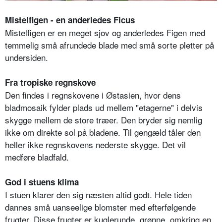
Mistelfigen - en anderledes Ficus
Mistelfigen er en meget sjov og anderledes Figen med
temmelig små afrundede blade med små sorte pletter på
undersiden.
Fra tropiske regnskove
Den findes i regnskovene i Østasien, hvor dens
bladmosaik fylder plads ud mellem "etagerne" i delvis
skygge mellem de store træer. Den bryder sig nemlig
ikke om direkte sol på bladene. Til gengæld tåler den
heller ikke regnskovens nederste skygge. Det vil
medføre bladfald.
God i stuens klima
I stuen klarer den sig næsten altid godt. Hele tiden
dannes små uanseelige blomster med efterfølgende
frugter. Disse frugter er kuglerunde, grønne, omkring en