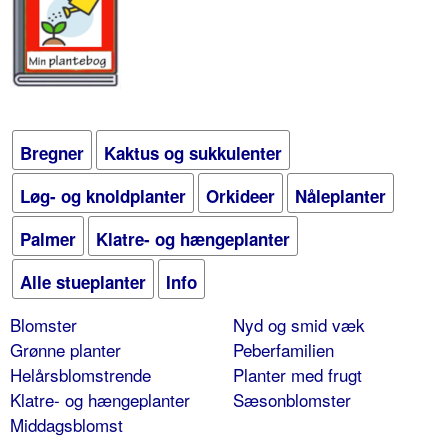
Bregner
Kaktus og sukkulenter
Løg- og knoldplanter
Orkideer
Nåleplanter
Palmer
Klatre- og hængeplanter
Alle stueplanter
Info
Blomster
Nyd og smid væk
Grønne planter
Peberfamilien
Helårsblomstrende
Planter med frugt
Klatre- og hængeplanter
Sæsonblomster
Middagsblomst