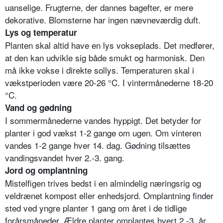
uanselige. Frugterne, der dannes bagefter, er mere
dekorative. Blomsterne har ingen nævneværdig duft.
Lys og temperatur
Planten skal altid have en lys vokseplads. Det medfører,
at den kan udvikle sig både smukt og harmonisk. Den
må ikke vokse i direkte sollys. Temperaturen skal i
vækstperioden være 20-26 °C. I vintermånederne 18-20
°C.
Vand og gødning
I sommermånederne vandes hyppigt. Det betyder for
planter i god vækst 1-2 gange om ugen. Om vinteren
vandes 1-2 gange hver 14. dag. Gødning tilsættes
vandingsvandet hver 2.-3. gang.
Jord og omplantning
Mistelfigen trives bedst i en almindelig næringsrig og
veldrænet kompost eller enhedsjord. Omplantning finder
sted ved yngre planter 1 gang om året i de tidlige
forårsmåneder. Ældre planter omplantes hvert 2.-3. år