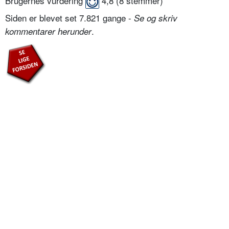
Brugernes vurdering
4,8
(
8
stemmer)
Siden er blevet set 7.821 gange -
Se og skriv
.
kommentarer herunder