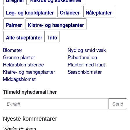
Løg- og knoldplanter
Orkideer
Nåleplanter
Palmer
Klatre- og hængeplanter
Alle stueplanter
Info
Blomster
Nyd og smid væk
Grønne planter
Peberfamilien
Helårsblomstrende
Planter med frugt
Klatre- og hængeplanter
Sæsonblomster
Middagsblomst
Tilmeld nyhedsmail her
Nyeste kommentarer
Vibeke Poulsen