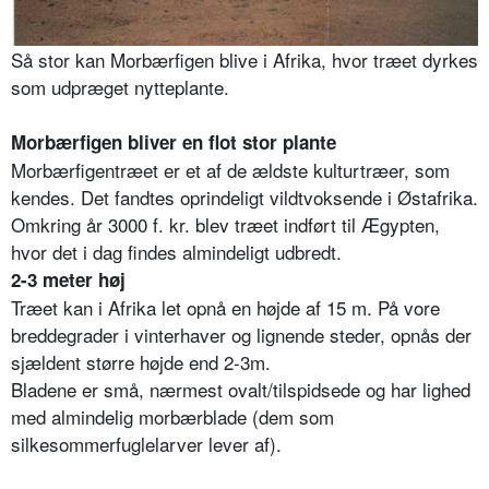
Så stor kan Morbærfigen blive i Afrika, hvor træet dyrkes
som udpræget nytteplante.
Morbærfigen bliver en flot stor plante
Morbærfigentræet er et af de ældste kulturtræer, som
kendes. Det fandtes oprindeligt vildtvoksende i Østafrika.
Omkring år 3000 f. kr. blev træet indført til Ægypten,
hvor det i dag findes almindeligt udbredt.
2-3 meter høj
Træet kan i Afrika let opnå en højde af 15 m. På vore
breddegrader i vinterhaver og lignende steder, opnås der
sjældent større højde end 2-3m.
Bladene er små, nærmest ovalt/tilspidsede og har lighed
med almindelig morbærblade (dem som
silkesommerfuglelarver lever af).