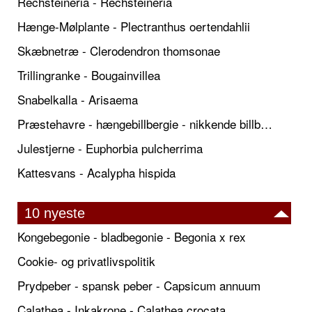
Rechsteineria - Rechsteineria
Hænge-Mølplante - Plectranthus oertendahlii
Skæbnetræ - Clerodendron thomsonae
Trillingranke - Bougainvillea
Snabelkalla - Arisaema
Præstehavre - hængebillbergie - nikkende billbergie
Julestjerne - Euphorbia pulcherrima
Kattesvans - Acalypha hispida
10 nyeste
Kongebegonie - bladbegonie - Begonia x rex
Cookie- og privatlivspolitik
Prydpeber - spansk peber - Capsicum annuum
Calathea - Inkakrone - Calathea crocata