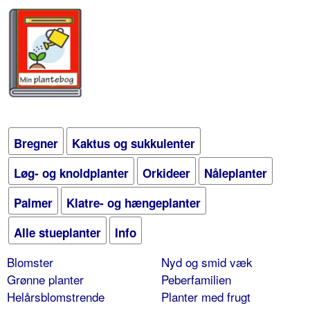
Bregner
Kaktus og sukkulenter
Løg- og knoldplanter
Orkideer
Nåleplanter
Palmer
Klatre- og hængeplanter
Alle stueplanter
Info
Blomster
Nyd og smid væk
Grønne planter
Peberfamilien
Helårsblomstrende
Planter med frugt