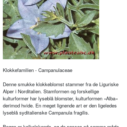
Klokkefamilien - Campanulaceae
Denne smukke klokkeblomst stammer fra de Liguriske
Alper i Norditalien. Stamformen og forskellige
kulturformer har lyseblå blomster, kulturformen »Alba«
derimod hvide. En meget lignende art er den ligeledes
lyseblå syditalienske Campanula fragilis.
Begge er kalkelskende, og de passes på samme måde.