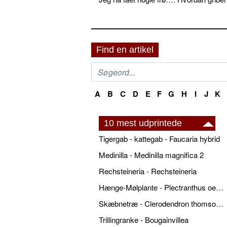
Find en artikel
A
B
C
D
E
F
G
H
I
J
K
10 mest udprintede
Tigergab - kattegab - Faucaria hybrid
Medinilla - Medinilla magnifica 2
Rechsteineria - Rechsteineria
Hænge-Mølplante - Plectranthus oertendahlii
Skæbnetræ - Clerodendron thomsonae
Trillingranke - Bougainvillea