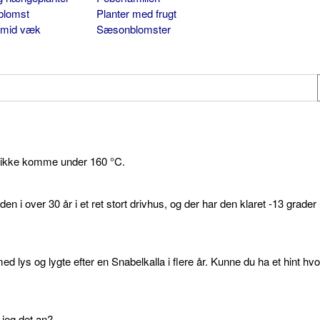
blomst
Planter med frugt
smid væk
Sæsonblomster
 ikke komme under 160 °C.
den i over 30 år i et ret stort drivhus, og der har den klaret -13 grader
d lys og lygte efter en Snabelkalla i flere år. Kunne du ha et hint hv
 jeg det an?