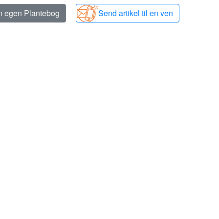
in egen Plantebog
Send artikel til en ven