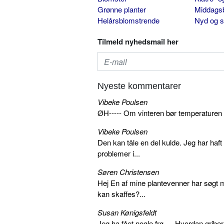
Grønne planter
Middags
Helårsblomstrende
Nyd og 
Tilmeld nyhedsmail her
Nyeste kommentarer
Vibeke Poulsen
ØH----- Om vinteren bør temperaturen
Vibeke Poulsen
Den kan tåle en del kulde. Jeg har haft 
problemer i...
Søren Christensen
Hej En af mine plantevenner har søgt me
kan skaffes?...
Susan Kønigsfeldt
Jeg ha fået nogle frø…. Hvordan griber