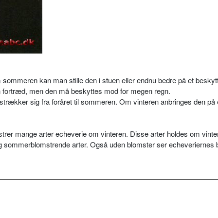
ommeren kan man stille den i stuen eller endnu bedre på et beskytt
gen fortræd, men den må beskyttes mod for megen regn.
strækker sig fra foråret til sommeren. Om vinteren anbringes den på e
mstrer mange arter echeverie om vinteren. Disse arter holdes om vint
og sommerblomstrende arter. Også uden blomster ser echeveriernes 