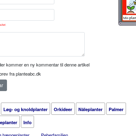
sitet.
er kommer en ny kommentar til denne artikel
rev fra planteabc.dk
Løg- og knoldplanter
Orkideer
Nåleplanter
Palmer
ueplanter
Info
og hængeplanter
Peberfamilien