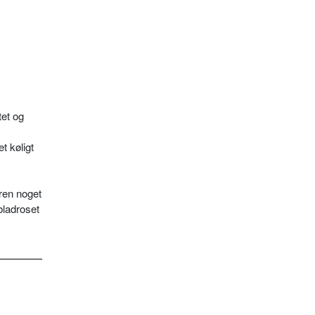
et og
t køligt
eren noget
bladroset