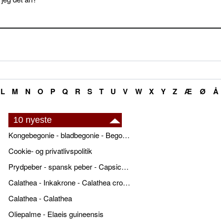
L
M
N
O
P
Q
R
S
T
U
V
W
X
Y
Z
Æ
Ø
Å
10 nyeste
Kongebegonie - bladbegonie - Begonia x rex
Cookie- og privatlivspolitik
Prydpeber - spansk peber - Capsicum annuum
Calathea - Inkakrone - Calathea crocata
Calathea - Calathea
Oliepalme - Elaeis guineensis