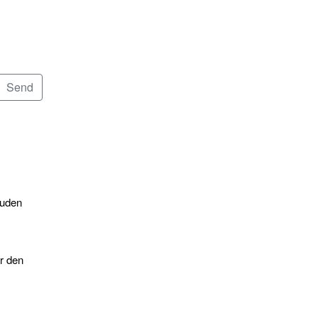
 uden
or den