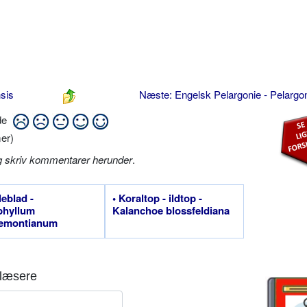
sis
Næste: Engelsk Pelargonie - Pelarg
ide
er)
g skriv kommentarer herunder
.
leblad -
• Koraltop - ildtop -
phyllum
Kalanchoe blossfeldiana
remontianum
læsere