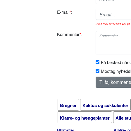
E-mail
*
:
Din e-mail bliver ikke vist på 
Kommentar
*
:
Få besked når d
Modtag nyhedsb
Bregner
Kaktus og sukkulenter
Klatre- og hængeplanter
Alle st
Blomster
Klatre- 