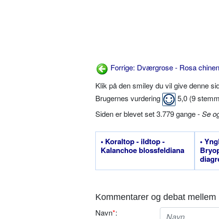
Forrige: Dværgrose - Rosa chinen
Klik på den smiley du vil give denne s
Brugernes vurdering
5,0
(
9
stemm
Siden er blevet set 3.779 gange -
Se o
• Koraltop - ildtop -
• Yng
Kalanchoe blossfeldiana
Bryo
diag
Kommentarer og debat mellem 
Navn
*
: