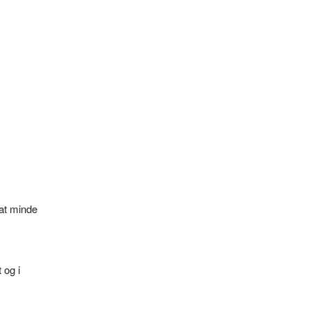
 at minde
 og i