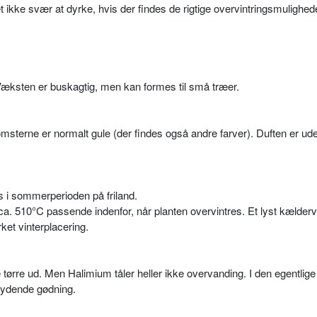
 ikke svær at dyrke, hvis der findes de rigtige overvintringsmulighed
Væksten er buskagtig, men kan formes til små træer.
msterne er normalt gule (der findes også andre farver). Duften er ud
s i sommerperioden på friland.
a. 510°C passende indenfor, når planten overvintres. Et lyst kælder
et vinterplacering.
tørre ud. Men Halimium tåler heller ikke overvanding. I den egentlige
ydende gødning.