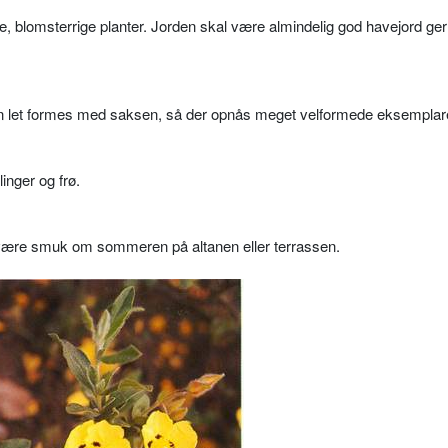
ige, blomsterrige planter. Jorden skal være almindelig god havejord g
an let formes med saksen, så der opnås meget velformede eksemplar
inger og frø.
 være smuk om sommeren på altanen eller terrassen.