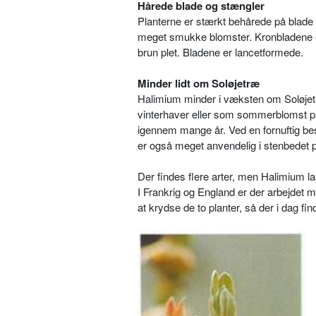
Hårede blade og stængler
Planterne er stærkt behårede på blade
meget smukke blomster. Kronbladene er g
brun plet. Bladene er lancetformede.
Minder lidt om Soløjetræ
Halimium minder i væksten om Soløje
vinterhaver eller som sommerblomst på 
igennem mange år. Ved en fornuftig b
er også meget anvendelig i stenbedet på
Der findes flere arter, men Halimium l
I Frankrig og England er der arbejdet 
at krydse de to planter, så der i dag fi