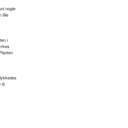
uni nogle
lille
en i
dyrkes
Planten
 lykkedes
til.