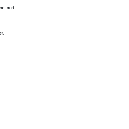
erne med
er.