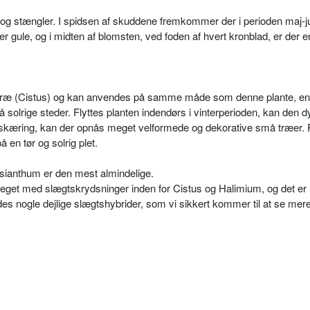
 og stængler. I spidsen af skuddene fremkommer der i perioden maj-j
ule, og i midten af blomsten, ved foden af hvert kronblad, er der en 
træ (Cistus) og kan anvendes på samme måde som denne plante, ent
solrige steder. Flyttes planten indendørs i vinterperioden, kan den 
eskæring, kan der opnås meget velformede og dekorative små træer. 
 en tør og solrig plet.
asianthum er den mest almindelige.
meget med slægtskrydsninger inden for Cistus og Halimium, og det er
ndes nogle dejlige slægtshybrider, som vi sikkert kommer til at se mere 