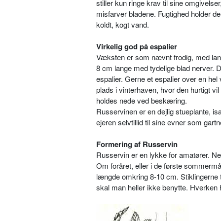
stiller kun ringe krav til sine omgivelse
misfarver bladene. Fugtighed holder d
koldt, kogt vand.
Virkelig god på espalier
Væksten er som nævnt frodig, med lang
8 cm lange med tydelige blad nerver. De
espalier. Gerne et espalier over en hel
plads i vinterhaven, hvor den hurtigt 
holdes nede ved beskæring.
Russervinen er en dejlig stueplante, især
ejeren selvtillid til sine evner som gartn
Formering af Russervin
Russervin er en lykke for amatører. Ne
Om foråret, eller i de første sommermå
længde omkring 8-10 cm. Stiklingerne t
skal man heller ikke benytte. Hverken h