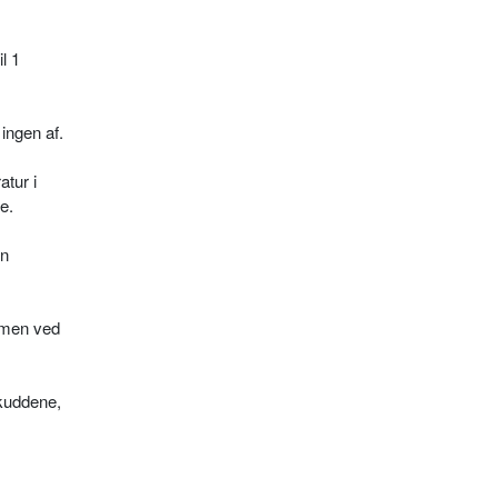
l 1
ingen af.
tur i
e.
en
. men ved
kuddene,