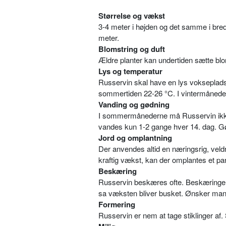
Størrelse og vækst
3-4 meter i højden og det samme i bredd
meter.
Blomstring og duft
Ældre planter kan undertiden sætte blo
Lys og temperatur
Russervin skal have en lys vokseplads,
sommertiden 22-26 °C. I vintermåneder
Vanding og gødning
I sommermånederne må Russervin ikke
vandes kun 1-2 gange hver 14. dag. G
Jord og omplantning
Der anvendes altid en næringsrig, vel
kraftig vækst, kan der omplantes et p
Beskæring
Russervin beskæres ofte. Beskæringen
sa væksten bliver busket. Ønsker man a
Formering
Russervin er nem at tage stiklinger af.