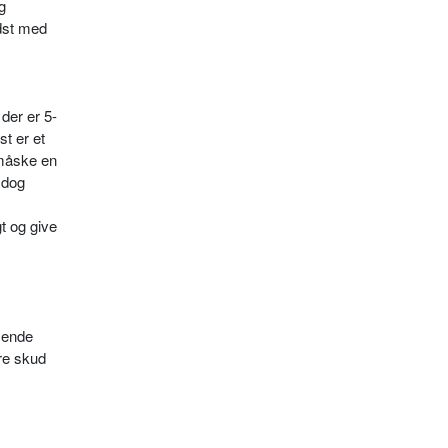
g
dst med
der er 5-
st er et
 måske en
 dog
gt og give
sende
re skud