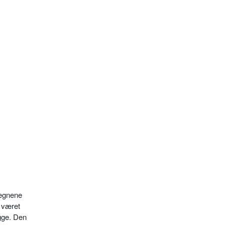
 egnene
n været
ygge. Den