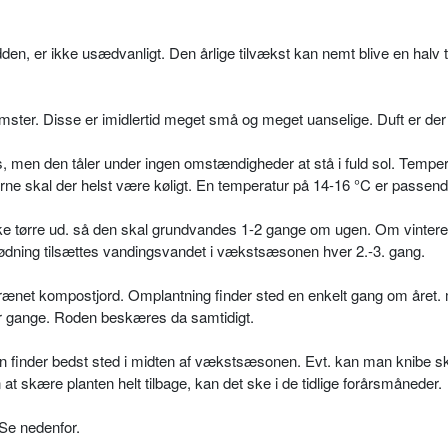
en, er ikke usædvanligt. Den årlige tilvækst kan nemt blive en halv ti
mster. Disse er imidlertid meget små og meget uanselige. Duft er der 
 men den tåler under ingen omstændigheder at stå i fuld sol. Tempera
ne skal der helst være køligt. En temperatur på 14-16 °C er passend
 tørre ud. så den skal grundvandes 1-2 gange om ugen. Om vinter
ødning tilsættes vandingsvandet i vækstsæsonen hver 2.-3. gang.
drænet kompostjord. Omplantning finder sted en enkelt gang om året
ar gange. Roden beskæres da samtidigt.
 finder bedst sted i midten af vækstsæsonen. Evt. kan man knibe s
t skære planten helt tilbage, kan det ske i de tidlige forårsmåneder.
 Se nedenfor.