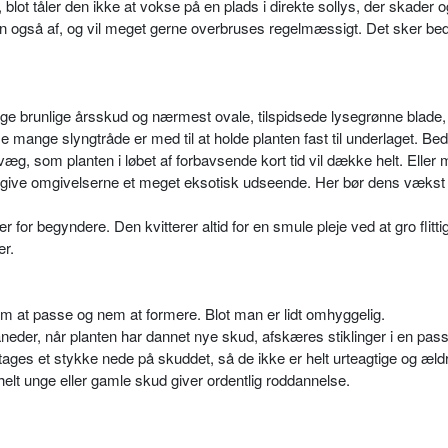
r, blot tåler den ikke at vokse på en plads i direkte sollys, der skader o
en også af, og vil meget gerne overbruses regelmæssigt. Det sker be
e brunlige årsskud og nærmest ovale, tilspidsede lysegrønne blade, 
 mange slyngtråde er med til at holde planten fast til underlaget. Bed
 væg, som planten i løbet af forbavsende kort tid vil dække helt. Eller
vil give omgivelserne et meget eksotisk udseende. Her bør dens vækst
 for begyndere. Den kvitterer altid for en smule pleje ved at gro flitti
er.
m at passe og nem at formere. Blot man er lidt omhyggelig.
neder, når planten har dannet nye skud, afskæres stiklinger i en pas
ages et stykke nede på skuddet, så de ikke er helt urteagtige og æld
elt unge eller gamle skud giver ordentlig roddannelse.