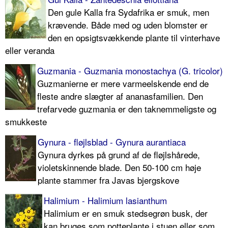
Den gule Kalla fra Sydafrika er smuk, men
krævende. Både med og uden blomster er
den en opsigtsvækkende plante til vinterhave
eller veranda
Guzmania - Guzmania monostachya (G. tricolor)
Guzmanierne er mere varmeelskende end de
fleste andre slægter af ananasfamilien. Den
trefarvede guzmania er den taknemmeligste og
smukkeste
Gynura - fløjlsblad - Gynura aurantiaca
Gynura dyrkes på grund af de fløjlshårede,
violetskinnende blade. Den 50-100 cm høje
plante stammer fra Javas bjergskove
Halimium - Halimium lasianthum
Halimium er en smuk stedsegrøn busk, der
kan bruges som potteplante i stuen eller som