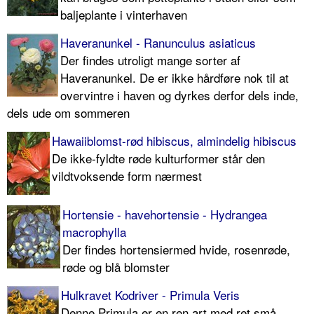
baljeplante i vinterhaven
Haveranunkel - Ranunculus asiaticus
Der findes utroligt mange sorter af
Haveranunkel. De er ikke hårdføre nok til at
overvintre i haven og dyrkes derfor dels inde,
dels ude om sommeren
Hawaiiblomst-rød hibiscus, almindelig hibiscus
De ikke-fyldte røde kulturformer står den
vildtvoksende form nærmest
Hortensie - havehortensie - Hydrangea
macrophylla
Der findes hortensiermed hvide, rosenrøde,
røde og blå blomster
Hulkravet Kodriver - Primula Veris
Denne Primula er en ren art med ret små,