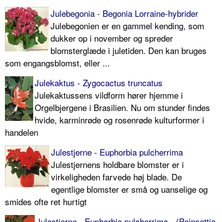
Julebegonia - Begonia Lorraine-hybrider
Julebegonien er en gammel kending, som
dukker op i november og spreder
blomsterglæde i juletiden. Den kan bruges
som engangsblomst, eller ...
Julekaktus - Zygocactus truncatus
Julekaktussens vildform hører hjemme i
Orgelbjergene i Brasilien. Nu om stunder findes
hvide, karminrøde og rosenrøde kulturformer i
handelen
Julestjerne - Euphorbia pulcherrima
Julestjernens holdbare blomster er i
virkeligheden farvede høj blade. De
egentlige blomster er små og uanselige og
smides ofte ret hurtigt
Julestjerne - Euphorbia pulcherrima - (Poinsettia