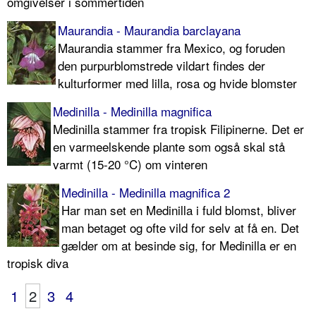
omgivelser i sommertiden
Maurandia - Maurandia barclayana
Maurandia stammer fra Mexico, og foruden
den purpurblomstrede vildart findes der
kulturformer med lilla, rosa og hvide blomster
Medinilla - Medinilla magnifica
Medinilla stammer fra tropisk Filipinerne. Det er
en varmeelskende plante som også skal stå
varmt (15-20 °C) om vinteren
Medinilla - Medinilla magnifica 2
Har man set en Medinilla i fuld blomst, bliver
man betaget og ofte vild for selv at få en. Det
gælder om at besinde sig, for Medinilla er en
tropisk diva
1
2
3
4