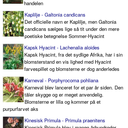
handelen
Kaplilje - Galtonia candicans
Det officielle navn er Kaplilje, men Galtonia
candicans sælges lige så tit under den mere
poetiske betegnelse Sommer-Hyacint
Kapsk Hyacint - Lachenalia aloides
Kapsk Hyacint, fra det sydlige Afrika, har i sin
blomsterstand en vis lighed med Hyacint
farvespillet og blomsterne er dog anderledes
Karneval - Porphyrocoma pohliana
Karneval blev lanceret for et par år siden. Den
tåler skygge og er meget anvendelig.
Blomsterne er lilla og kommer på et
purpurfarvet aks
Kinesisk Primula - Primula praenitens
Kinesisk Primula blev i mange århundreder