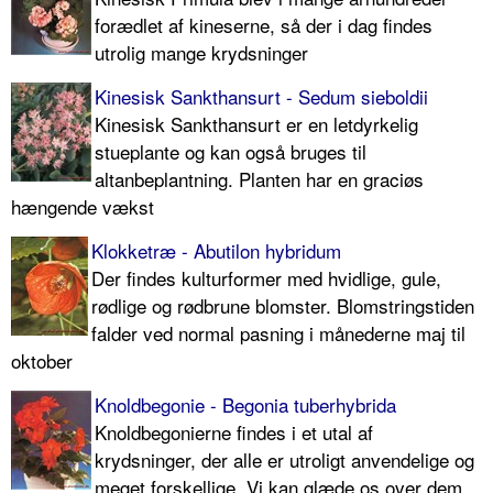
forædlet af kineserne, så der i dag findes
utrolig mange krydsninger
Kinesisk Sankthansurt - Sedum sieboldii
Kinesisk Sankthansurt er en letdyrkelig
stueplante og kan også bruges til
altanbeplantning. Planten har en graciøs
hængende vækst
Klokketræ - Abutilon hybridum
Der findes kulturformer med hvidlige, gule,
rødlige og rødbrune blomster. Blomstringstiden
falder ved normal pasning i månederne maj til
oktober
Knoldbegonie - Begonia tuberhybrida
Knoldbegonierne findes i et utal af
krydsninger, der alle er utroligt anvendelige og
meget forskellige. Vi kan glæde os over dem