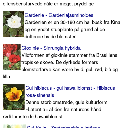
elfensbensfarvede nåle er meget prydelige
Gardenie - Gardeniajasminoides
Gardenien er en 30-180 cm høj busk fra Kina
og en yndet stueplante på grund af de
duftende hvide blomster
Gloxinie - Sinrungia hybrida
Vildformen af gloxinie stammer fra Brasiliens
tropiske skove. De dyrkede formers
blomsterfarve kan være hvid, gul, rød, blå og
lilla
Gul hibiscus - gul hawaiiblomst - Hibiscus
rosa-sinensis
Denne storblomstrede, gule kulturform
»Lateritia« af den fra naturens hånd
rødblomstrede hawaiiblomst
Gul Kalla - Zantedeschia ellottiana