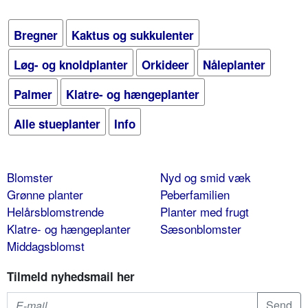
Bregner
Kaktus og sukkulenter
Løg- og knoldplanter
Orkideer
Nåleplanter
Palmer
Klatre- og hængeplanter
Alle stueplanter
Info
Blomster
Nyd og smid væk
Grønne planter
Peberfamilien
Helårsblomstrende
Planter med frugt
Klatre- og hængeplanter
Sæsonblomster
Middagsblomst
Tilmeld nyhedsmail her