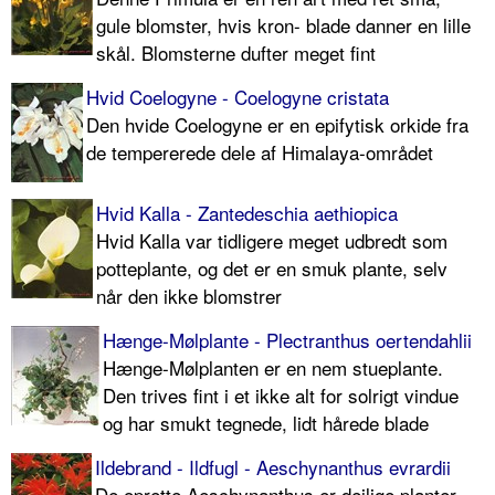
gule blomster, hvis kron- blade danner en lille
skål. Blomsterne dufter meget fint
Hvid Coelogyne - Coelogyne cristata
Den hvide Coelogyne er en epifytisk orkide fra
de tempererede dele af Himalaya-området
Hvid Kalla - Zantedeschia aethiopica
Hvid Kalla var tidligere meget udbredt som
potteplante, og det er en smuk plante, selv
når den ikke blomstrer
Hænge-Mølplante - Plectranthus oertendahlii
Hænge-Mølplanten er en nem stueplante.
Den trives fint i et ikke alt for solrigt vindue
og har smukt tegnede, lidt hårede blade
Ildebrand - Ildfugl - Aeschynanthus evrardii
De oprette Aeschynanthus er dejlige planter,