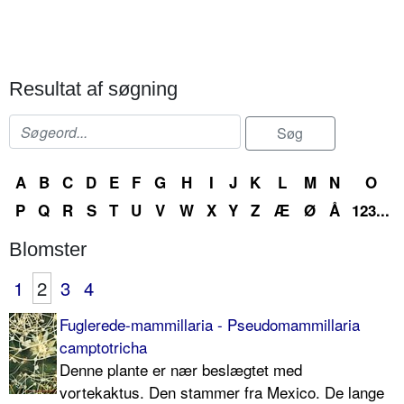
Resultat af søgning
A
B
C
D
E
F
G
H
I
J
K
L
M
N
O
P
Q
R
S
T
U
V
W
X
Y
Z
Æ
Ø
Å
123...
Blomster
1
2
3
4
Fuglerede-mammillaria - Pseudomammillaria
camptotricha
Denne plante er nær beslægtet med
vortekaktus. Den stammer fra Mexico. De lange