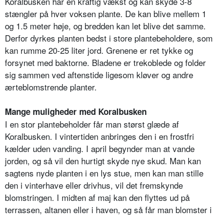
Koralbusken har en kraftig vækst og kan skyde 3-8
stængler på hver voksen plante. De kan blive mellem 1
og 1.5 meter høje, og bredden kan let blive det samme.
Derfor dyrkes planten bedst i store plantebeholdere, som
kan rumme 20-25 liter jord. Grenene er ret tykke og
forsynet med baktorne. Bladene er trekoblede og folder
sig sammen ved aftenstide ligesom kløver og andre
ærteblomstrende planter.
Mange muligheder med Koralbusken
I en stor plantebeholder får man størst glæde af
Koralbusken. I vintertiden anbringes den i en frostfri
kælder uden vanding. I april begynder man at vande
jorden, og så vil den hurtigt skyde nye skud. Man kan
sagtens nyde planten i en lys stue, men kan man stille
den i vinterhave eller drivhus, vil det fremskynde
blomstringen. I midten af maj kan den flyttes ud på
terrassen, altanen eller i haven, og så får man blomster i