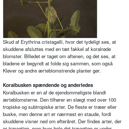
Skud af Erythrina cristagalli, hvor det tydeligt ses, at
skuddene afsluttes med en tæt fakkel af koralrøde
blomster. Billedet er taget om aftenen, og det ses, at
bladene er begyndt at folde sig sammen, som også
Kløver og andre ærteblomstrende planter gør.
Koralbusken spændende og anderledes
Koralbusken er en af de ejendommeligste blandt
ærteblomsterne. Den tilhører en slægt med over 100
tropiske og subtropiske arter. De fleste er træer eller
buske, men denne art er nærmest en staude, fordi
skuddene visner ned om efteråret. Der findes arter, der
er træagtige, men hvor hele det træagtige er under