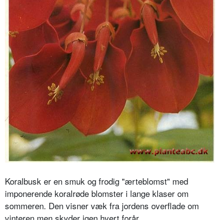
Koralbusk er en smuk og frodig "ærteblomst" med
imponerende koralrøde blomster i lange klaser om
sommeren. Den visner væk fra jordens overflade om
vinteren men skyder igen hvert forår.