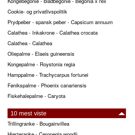
Kongebegonie - bladbegonie - Begonia x rex
Cookie- og privatlivspolitik
Prydpeber - spansk peber - Capsicum annuum
Calathea - Inkakrone - Calathea crocata
Calathea - Calathea
Oliepalme - Elaeis guineensis
Kongepalme - Roystonia regia
Hamppalme - Trachycarpus fortunei
Fønikspalme - Phoenix canariensis
Fiskehalepalme - Caryota
10 mest viste
Trillingranke - Bougainvillea
Hjerteranke - Ceropegia woodii