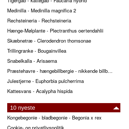
Tigergab - kattegab - Faucaria hybrid
Medinilla - Medinilla magnifica 2
Rechsteineria - Rechsteineria
Hænge-Mølplante - Plectranthus oertendahlii
Skæbnetræ - Clerodendron thomsonae
Trillingranke - Bougainvillea
Snabelkalla - Arisaema
Præstehavre - hængebillbergie - nikkende billbergie
Julestjerne - Euphorbia pulcherrima
Kattesvans - Acalypha hispida
10 nyeste
Kongebegonie - bladbegonie - Begonia x rex
Cookie- og privatlivspolitik