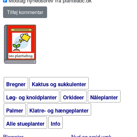
Modtag nyhedsbrev fra planteabc.dk
Bregner
Kaktus og sukkulenter
Løg- og knoldplanter
Orkideer
Nåleplanter
Palmer
Klatre- og hængeplanter
Alle stueplanter
Info
Blomster
Nyd og smid væk