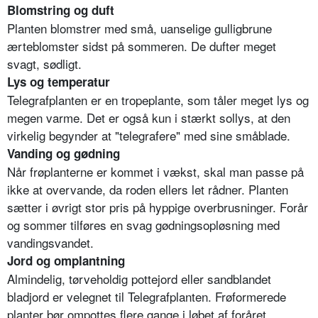
Blomstring og duft
Planten blomstrer med små, uanselige gulligbrune
ærteblomster sidst på sommeren. De dufter meget
svagt, sødligt.
Lys og temperatur
Telegrafplanten er en tropeplante, som tåler meget lys og
megen varme. Det er også kun i stærkt sollys, at den
virkelig begynder at "telegrafere" med sine småblade.
Vanding og gødning
Når frøplanterne er kommet i vækst, skal man passe på
ikke at overvande, da roden ellers let rådner. Planten
sætter i øvrigt stor pris på hyppige overbrusninger. Forår
og sommer tilføres en svag gødningsopløsning med
vandingsvandet.
Jord og omplantning
Almindelig, tørveholdig pottejord eller sandblandet
bladjord er velegnet til Telegrafplanten. Frøformerede
planter bør ompottes flere gange i løbet af foråret.