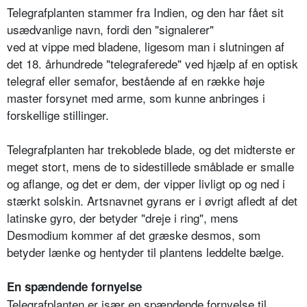
Telegrafplanten stammer fra Indien, og den har fået sit
usædvanlige navn, fordi den "signalerer"
ved at vippe med bladene, ligesom man i slutningen af
det 18. århundrede "telegraferede" ved hjælp af en optisk
telegraf eller semafor, bestående af en række høje
master forsynet med arme, som kunne anbringes i
forskellige stillinger.
Telegrafplanten har trekoblede blade, og det midterste er
meget stort, mens de to sidestillede småblade er smalle
og aflange, og det er dem, der vipper livligt op og ned i
stærkt solskin. Artsnavnet gyrans er i øvrigt afledt af det
latinske gyro, der betyder "dreje i ring", mens
Desmodium kommer af det græske desmos, som
betyder lænke og hentyder til plantens leddelte bælge.
En spændende fornyelse
Telegrafplanten er især en spændende fornyelse til