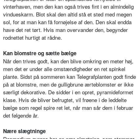
vinterhaven, men den kan også trives fint i en almindelig
vindueskarm. Blot skal den altid stå et sted med megen
sol, for at man kan få fornøjelse af den. Den skal endda
have det ret tørt. Hvis man overvander den, begynder
rodnettet hurtigt at rådne.
Kan blomstre og sætte bælge
Når den trives godt, kan den blive omkring en meter høj,
men det er under alle omstændigheder en ret spinkel
plante. Sidst på sommeren kan Telegrafplanten godt finde
på at blomstre, men de gulligbrune ærteblomster er ikke
særligt dekorative. De sidder i en opret, pyramideformet
klase. Hvis de bliver befrugtet, vil frøene i de leddelte
bælge som regel spire ret let, når man sår dem i februar
det følgende år.
Nære slægtninge
Desmodium gyrans har en nær slægtning, som stammer