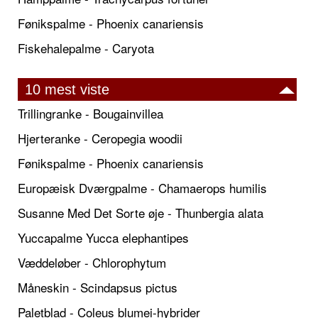
Fønikspalme - Phoenix canariensis
Fiskehalepalme - Caryota
10 mest viste
Trillingranke - Bougainvillea
Hjerteranke - Ceropegia woodii
Fønikspalme - Phoenix canariensis
Europæisk Dværgpalme - Chamaerops humilis
Susanne Med Det Sorte øje - Thunbergia alata
Yuccapalme Yucca elephantipes
Væddeløber - Chlorophytum
Måneskin - Scindapsus pictus
Paletblad - Coleus blumei-hybrider