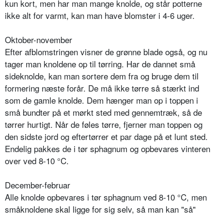
kun kort, men har man mange knolde, og står potterne
ikke alt for varmt, kan man have blomster i 4-6 uger.
Oktober-november
Efter afblomstringen visner de grønne blade også, og nu
tager man knoldene op til tørring. Har de dannet små
sideknolde, kan man sortere dem fra og bruge dem til
formering næste forår. De må ikke tørre så stærkt ind
som de gamle knolde. Dem hænger man op i toppen i
små bundter på et mørkt sted med gennemtræk, så de
tørrer hurtigt. Når de føles tørre, fjerner man toppen og
den sidste jord og eftertørrer et par dage på et lunt sted.
Endelig pakkes de i tør sphagnum og opbevares vinteren
over ved 8-10 °C.
December-februar
Alle knolde opbevares i tør sphagnum ved 8-10 °C, men
småknoldene skal ligge for sig selv, så man kan "så"