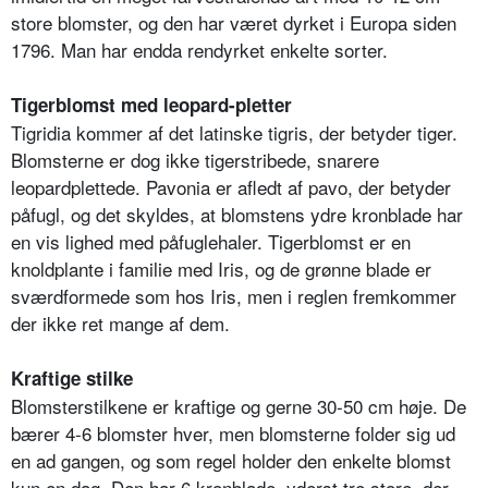
store blomster, og den har været dyrket i Europa siden
1796. Man har endda rendyrket enkelte sorter.
Tigerblomst med leopard-pletter
Tigridia kommer af det latinske tigris, der betyder tiger.
Blomsterne er dog ikke tigerstribede, snarere
leopardplettede. Pavonia er afledt af pavo, der betyder
påfugl, og det skyldes, at blomstens ydre kronblade har
en vis lighed med påfuglehaler. Tigerblomst er en
knoldplante i familie med Iris, og de grønne blade er
sværdformede som hos Iris, men i reglen fremkommer
der ikke ret mange af dem.
Kraftige stilke
Blomsterstilkene er kraftige og gerne 30-50 cm høje. De
bærer 4-6 blomster hver, men blomsterne folder sig ud
en ad gangen, og som regel holder den enkelte blomst
kun en dag. Den har 6 kronblade, yderst tre store, der