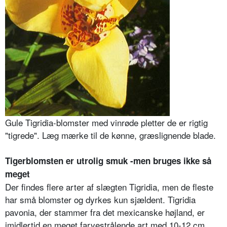
Gule Tigridia-blomster med vinrøde pletter de er rigtig
"tigrede". Læg mærke til de kønne, græslignende blade.
Tigerblomsten er utrolig smuk -men bruges ikke så
meget
Der findes flere arter af slægten Tigridia, men de fleste
har små blomster og dyrkes kun sjældent. Tigridia
pavonia, der stammer fra det mexicanske højland, er
imidlertid en meget farvestrålende art med 10-12 cm