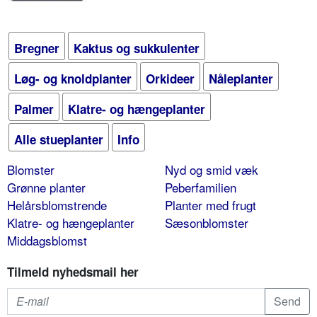
Bregner
Kaktus og sukkulenter
Løg- og knoldplanter
Orkideer
Nåleplanter
Palmer
Klatre- og hængeplanter
Alle stueplanter
Info
Blomster
Nyd og smid væk
Grønne planter
Peberfamilien
Helårsblomstrende
Planter med frugt
Klatre- og hængeplanter
Sæsonblomster
Middagsblomst
Tilmeld nyhedsmail her